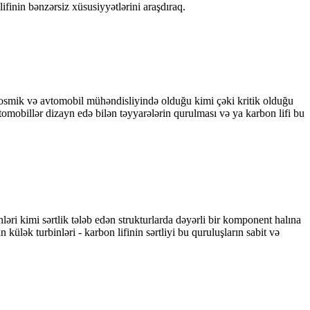
ifinin bənzərsiz xüsusiyyətlərini araşdıraq.
okosmik və avtomobil mühəndisliyində olduğu kimi çəki kritik olduğu
tomobillər dizayn edə bilən təyyarələrin qurulması və ya karbon lifi bu
əri kimi sərtlik tələb edən strukturlarda dəyərli bir komponent halına
 külək turbinləri - karbon lifinin sərtliyi bu quruluşların sabit və