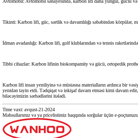
Avtomobil: Avtomobil sənayesində, karbon lifi daha yüngül, güclü və d
Tikinti: Karbon lifi, güc, sərtlik və davamlılığı səbəbindən körpülər, 
İdman avadanlığı: Karbon lifi, golf klublarından və tennis raketlərind
Tibbi cihazlar: Karbon lifinin biokompamity və gücü, ortopedik protheti
Karbon lifi insan yeniliyinə və müstəsna materialların ardınca bir vəs
yenidən təyin etdi. Tədqiqat və inkişaf davam etməsi kimi davam edir
biləcəyimizin sərhədlərini itələdi.
Time vaxt: avqust-21-2024
Məhsullarımız və ya pricelistimiz haqqında sorğular üçün e-poçtunuzu