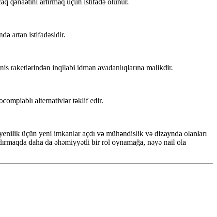
q qənaətini artırmaq üçün istifadə olunur.
də artan istifadəsidir.
nis raketlərindən inqilabi idman avadanlıqlarına malikdir.
ompiablı alternativlər təklif edir.
, yenilik üçün yeni imkanlar açdı və mühəndislik və dizaynda olanları
şdırmaqda daha da əhəmiyyətli bir rol oynamağa, nəyə nail ola