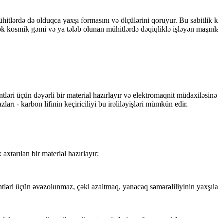
ühitlərdə də olduqca yaxşı formasını və ölçülərini qoruyur. Bu sabitlik
 kosmik gəmi və ya tələb olunan mühitlərdə dəqiqliklə işləyən maşınlar -
entləri üçün dəyərli bir material hazırlayır və elektromaqnit müdaxiləsin
ları - karbon lifinin keçiriciliyi bu irəliləyişləri mümkün edir.
axtarılan bir material hazırlayır:
tləri üçün əvəzolunmaz, çəki azaltmaq, yanacaq səmərəliliyinin yaxşılaş