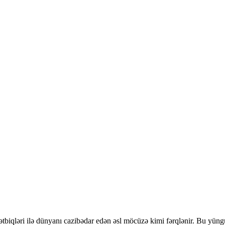
ətbiqləri ilə dünyanı cazibədar edən əsl möcüzə kimi fərqlənir. Bu yün