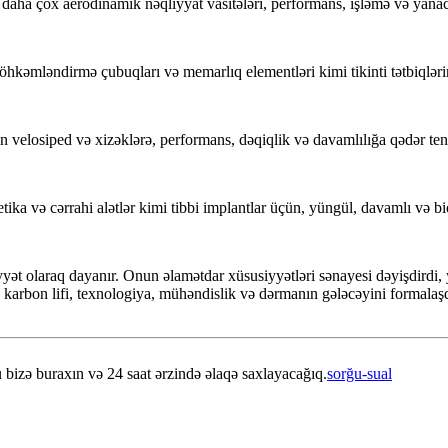
aha çox aerodinamik nəqliyyat vasitələri, performans, işləmə və yanaca
möhkəmləndirmə çubuqları və memarlıq elementləri kimi tikinti tətbiqlərin
ən velosiped və xizəklərə, performans, dəqiqlik və davamlılığa qədər ten
ka və cərrahi alətlər kimi tibbi implantlar üçün, yüngül, davamlı və bioc
iyyət olaraq dayanır. Onun əlamətdar xüsusiyyətləri sənayesi dəyişdirdi
, karbon lifi, texnologiya, mühəndislik və dərmanın gələcəyini formala
 bizə buraxın və 24 saat ərzində əlaqə saxlayacağıq.
sorğu-sual