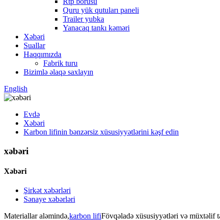
Rtp borusu
Quru yük qutuları paneli
Trailer yubka
Yanacaq tankı kəməri
Xəbəri
Suallar
Haqqımızda
Fabrik turu
Bizimlə əlaqə saxlayın
English
Evdə
Xəbəri
Karbon lifinin bənzərsiz xüsusiyyətlərini kəşf edin
xəbəri
Xəbəri
Şirkət xəbərləri
Sənaye xəbərləri
Materiallar aləmində,
karbon lifi
Fövqəladə xüsusiyyətləri və müxtəlif t