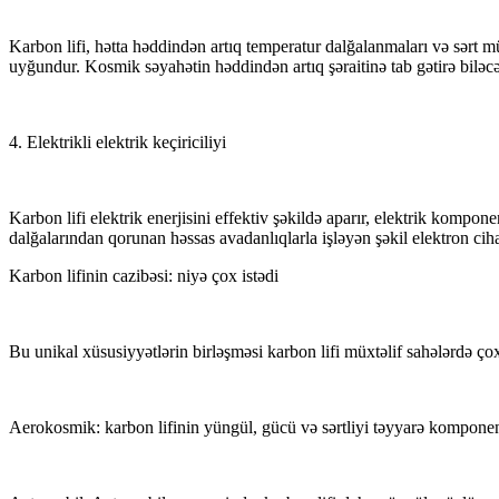
Karbon lifi, hətta həddindən artıq temperatur dalğalanmaları və sərt m
uyğundur. Kosmik səyahətin həddindən artıq şəraitinə tab gətirə biləcək
4. Elektrikli elektrik keçiriciliyi
Karbon lifi elektrik enerjisini effektiv şəkildə aparır, elektrik kompon
dalğalarından qorunan həssas avadanlıqlarla işləyən şəkil elektron cihaz
Karbon lifinin cazibəsi: niyə çox istədi
Bu unikal xüsusiyyətlərin birləşməsi karbon lifi müxtəlif sahələrdə çox 
Aerokosmik: karbon lifinin yüngül, gücü və sərtliyi təyyarə komponen