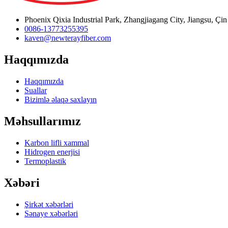
Phoenix Qixia Industrial Park, Zhangjiagang City, Jiangsu, Çin
0086-13773255395
kaven@newterayfiber.com
Haqqımızda
Haqqımızda
Suallar
Bizimlə əlaqə saxlayın
Məhsullarımız
Karbon lifli xammal
Hidrogen enerjisi
Termoplastik
Xəbəri
Şirkət xəbərləri
Sənaye xəbərləri