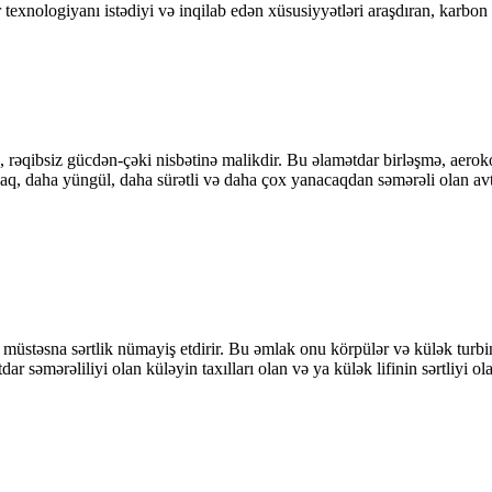
exnologiyanı istədiyi və inqilab edən xüsusiyyətləri araşdıran, karbon l
k, rəqibsiz gücdən-çəki nisbətinə malikdir. Bu əlamətdar birləşmə, aer
uzaq, daha yüngül, daha sürətli və daha çox yanacaqdan səmərəli olan av
üstəsna sərtlik nümayiş etdirir. Bu əmlak onu körpülər və külək turbinl
r səmərəliliyi olan küləyin taxılları olan və ya külək lifinin sərtliyi olan