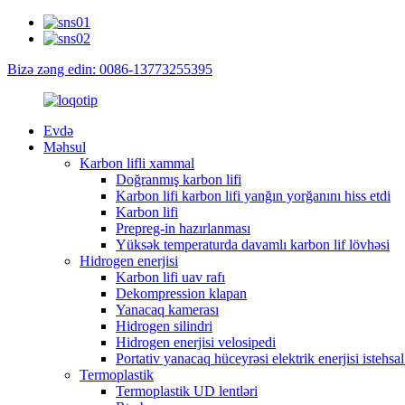
Bizə zəng edin: 0086-13773255395
Evdə
Məhsul
Karbon lifli xammal
Doğranmış karbon lifi
Karbon lifi karbon lifi yanğın yorğanını hiss etdi
Karbon lifi
Prepreg-in hazırlanması
Yüksək temperaturda davamlı karbon lif lövhəsi
Hidrogen enerjisi
Karbon lifi uav rafı
Dekompression klapan
Yanacaq kamerası
Hidrogen silindri
Hidrogen enerjisi velosipedi
Portativ yanacaq hüceyrəsi elektrik enerjisi istehsa
Termoplastik
Termoplastik UD lentləri