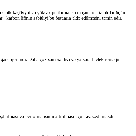
 kosmik kəşfiyyat və yüksək performanslı maşınlarda tətbiqlər üçün
 karbon lifinin sabitliyi bu featların əldə edilməsini təmin edir.
ə qarşı qorunur. Daha çox səmərəliliyi və ya zərərli elektromaqnit
dırılması və performansının artırılması üçün əvəzedilməzdir.