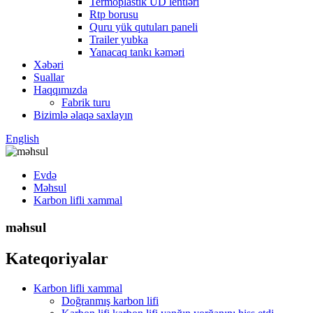
Termoplastik UD lentləri
Rtp borusu
Quru yük qutuları paneli
Trailer yubka
Yanacaq tankı kəməri
Xəbəri
Suallar
Haqqımızda
Fabrik turu
Bizimlə əlaqə saxlayın
English
Evdə
Məhsul
Karbon lifli xammal
məhsul
Kateqoriyalar
Karbon lifli xammal
Doğranmış karbon lifi