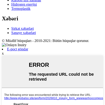
Karbon lifli xammal
Hidrogen enerjisi
Termoplastik
Xəbəri
Şirkət xəbərləri
Sənaye xəbərləri
© Müəllif hüquqları - 2010-2021: Bütün hüquqlar qorunur.
E-poçt göndər
x