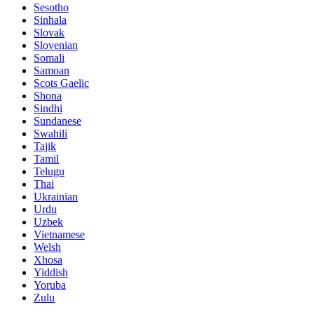
Sesotho
Sinhala
Slovak
Slovenian
Somali
Samoan
Scots Gaelic
Shona
Sindhi
Sundanese
Swahili
Tajik
Tamil
Telugu
Thai
Ukrainian
Urdu
Uzbek
Vietnamese
Welsh
Xhosa
Yiddish
Yoruba
Zulu