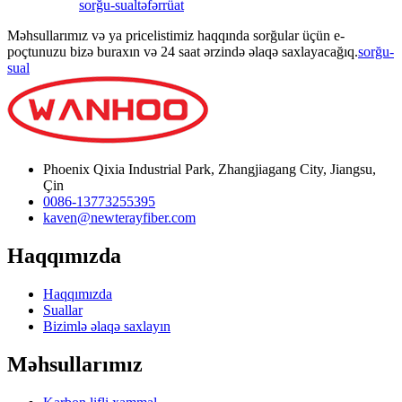
sorğu-sual
təfərrüat
Məhsullarımız və ya pricelistimiz haqqında sorğular üçün e-
poçtunuzu bizə buraxın və 24 saat ərzində əlaqə saxlayacağıq.
sorğu-
sual
Phoenix Qixia Industrial Park, Zhangjiagang City, Jiangsu,
Çin
0086-13773255395
kaven@newterayfiber.com
Haqqımızda
Haqqımızda
Suallar
Bizimlə əlaqə saxlayın
Məhsullarımız