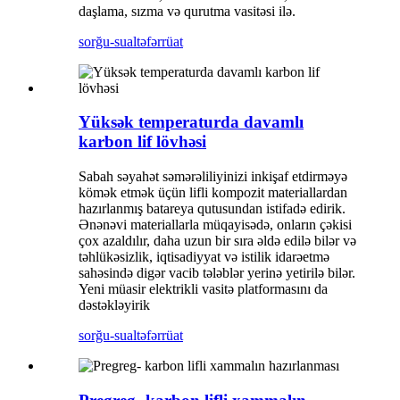
daşlama, sızma və qurutma vasitəsi ilə.
sorğu-sual
təfərrüat
Yüksək temperaturda davamlı
karbon lif lövhəsi
Sabah səyahət səmərəliliyinizi inkişaf etdirməyə
kömək etmək üçün lifli kompozit materiallardan
hazırlanmış batareya qutusundan istifadə edirik.
Ənənəvi materiallarla müqayisədə, onların çəkisi
çox azaldılır, daha uzun bir sıra əldə edilə bilər və
təhlükəsizlik, iqtisadiyyat və istilik idarəetmə
sahəsində digər vacib tələblər yerinə yetirilə bilər.
Yeni müasir elektrikli vasitə platformasını da
dəstəkləyirik
sorğu-sual
təfərrüat