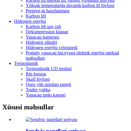
Karbon lifi karbon lifi yanğın yorğanını hiss etdi
Yüksək temperaturda davamlı karbon lif lövhəsi
Prepreg-in hazırlanması
Karbon lifi
Hidrogen enerjisi
Karbon lifi uav rafı
Dekompression klapan
Yanacaq kamerası
Hidrogen silindri
Hidrogen enerjisi velosipedi
Portativ yanacaq hüceyrəsi elektrik enerjisi istehsal
məhsulları
Termoplastik
Termoplastik UD lentləri
Rtp borusu
Skafl lövhəsi
Quru yük qutuları paneli
Trailer yubka
Yanacaq tankı kəməri
Xüsusi məhsullar
Sendviç panelləri seriyası