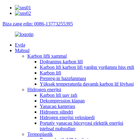
Bizə zəng edin: 0086-13773255395
Evdə
Məhsul
Karbon lifli xammal
Doğranmış karbon lifi
Karbon lifi karbon lifi yanğın yorğanını hiss etdi
Karbon lifi
Prepreg-in hazırlanması
Yüksək temperaturda davamlı karbon lif lövhəsi
Hidrogen enerjisi
Karbon lifi uav rafı
Dekompression klapan
Yanacaq kamerası
Hidrogen silindri
Hidrogen enerjisi velosipedi
Portativ yanacaq hüceyrəsi elektrik enerjisi
istehsal məhsulları
Termoplastik