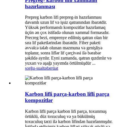
Pregreg- karbon lifli xammalın
hazırlanması
Prepreg karbon lifi prepreg-in hazırlanması
davamlı uzun lif və işsiz qatranından ibarətdir.
Yüksək performanslı kompozitlər hazırlamaq
üçün ən çox istifadə olunan xammal formasıdır.
Precreg bezi, emprenye edilmiş qatran olan bir
sıra lif paketlərindən ibarətdir. Fiber paketi
əvvəlcə tələb olunan məzmuna və genişliyə
toplanır, sonra liflər lif çərçivəsi ilə bərabər
şəkildə ayrılır. Eyni zamanda, qatran qızdırılır və
yuxarı və aşağı yayımda örtülmüşdür ...
sorğu-sual
təfərrüat
Karbon lifli parça-karbon lifli parça
kompozitlər
Karbon lifli parça karbon lifi parça, toxunmuş
örtüklü, düz toxuculuq və ya bükülmüş
toxuculuq tərzi ilə karbon lifindən hazırlanmışdır.
İstifadə etdiyimiz karbon lifləri yüksək güclü və