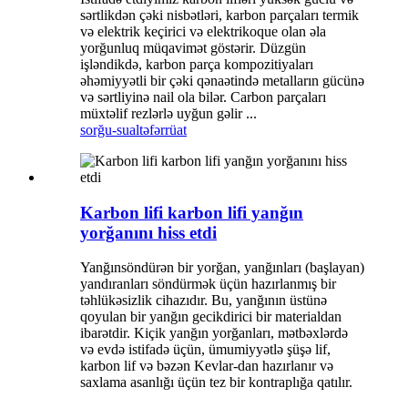
sərtlikdən çəki nisbətləri, karbon parçaları termik
və elektrik keçirici və elektrikoque olan əla
yorğunluq müqavimət göstərir. Düzgün
işləndikdə, karbon parça kompozitiyaları
əhəmiyyətli bir çəki qənaətində metalların gücünə
və sərtliyinə nail ola bilər. Carbon parçaları
müxtəlif rezlərlə uyğun gəlir ...
sorğu-sual
təfərrüat
Karbon lifi karbon lifi yanğın
yorğanını hiss etdi
Yanğınsöndürən bir yorğan, yanğınları (başlayan)
yandıranları söndürmək üçün hazırlanmış bir
təhlükəsizlik cihazıdır. Bu, yanğının üstünə
qoyulan bir yanğın gecikdirici bir materialdan
ibarətdir. Kiçik yanğın yorğanları, mətbəxlərdə
və evdə istifadə üçün, ümumiyyətlə şüşə lif,
karbon lif və bəzən Kevlar-dan hazırlanır və
saxlama asanlığı üçün tez bir kontraplığa qatılır.