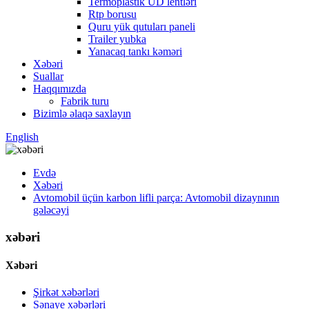
Termoplastik UD lentləri
Rtp borusu
Quru yük qutuları paneli
Trailer yubka
Yanacaq tankı kəməri
Xəbəri
Suallar
Haqqımızda
Fabrik turu
Bizimlə əlaqə saxlayın
English
Evdə
Xəbəri
Avtomobil üçün karbon lifli parça: Avtomobil dizaynının
gələcəyi
xəbəri
Xəbəri
Şirkət xəbərləri
Sənaye xəbərləri