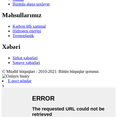
Bizimlə əlaqə saxlayın
Məhsullarımız
Karbon lifli xammal
Hidrogen enerjisi
Termoplastik
Xəbəri
Şirkət xəbərləri
Sənaye xəbərləri
© Müəllif hüquqları - 2010-2021: Bütün hüquqlar qorunur.
E-poçt göndər
x