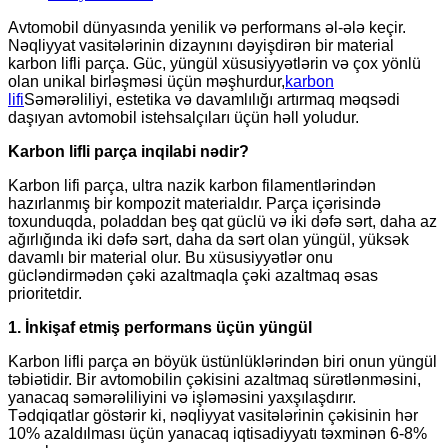
Avtomobil dünyasında yenilik və performans əl-ələ keçir.
Nəqliyyat vasitələrinin dizaynını dəyişdirən bir material
karbon lifli parça. Güc, yüngül xüsusiyyətlərin və çox yönlü
olan unikal birləşməsi üçün məşhurdur,
karbon
lifi
Səmərəliliyi, estetika və davamlılığı artırmaq məqsədi
daşıyan avtomobil istehsalçıları üçün həll yoludur.
Karbon lifli parça inqilabi nədir?
Karbon lifi parça, ultra nazik karbon filamentlərindən
hazırlanmış bir kompozit materialdır. Parça içərisində
toxunduqda, poladdan beş qat güclü və iki dəfə sərt, daha az
ağırlığında iki dəfə sərt, daha da sərt olan yüngül, yüksək
davamlı bir material olur. Bu xüsusiyyətlər onu
gücləndirmədən çəki azaltmaqla çəki azaltmaq əsas
prioritetdir.
1. İnkişaf etmiş performans üçün yüngül
Karbon lifli parça ən böyük üstünlüklərindən biri onun yüngül
təbiətidir. Bir avtomobilin çəkisini azaltmaq sürətlənməsini,
yanacaq səmərəliliyini və işləməsini yaxşılaşdırır.
Tədqiqatlar göstərir ki, nəqliyyat vasitələrinin çəkisinin hər
10% azaldılması üçün yanacaq iqtisadiyyatı təxminən 6-8%