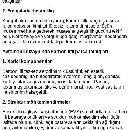
yaxşılaşır.
2. Fövqəladə davamlılıq
Yüngül olmasına baxmayaraq, karbon lifli parça, şassi və
rulon qəfəsləri kimi təhlükəsizlik-tənqidi hissələr üçün
mükəmməl hala gətirərək müstəsna gərginlik gücünü təklif
edir. Korroziyaya və yorğunluğa qarşı müqaviməti həddindən
artıq şəraitdə uzunmüddətli performans təmin edir.
Avtomobil dizaynında karbon lifli parça tətbiqləri
1. Xarici komponentlər
Karbon lifi tez-tez aerodinamik üstünlükləri estetik
cazibədarlığı ilə birləşdirərək avtomobil başlıqları, damlar,
korlayanlar və güzgülər üçün istifadə olunur. Parlaq,
toxunmuş toxuması lüks və performanslı nəqliyyat vasitələri
ilə sinonim hala gəldi.
2. Struktur möhkəmləndirmələr
Elektrikli nəqliyyat vasitələrində (EVS) və hibridlərdə, karbon
lifi batareya örtükləri və struktur möhkəmləndirmələri üçün
istifadə olunur, çünki ağır batareyaların çəkisinin ağırlığını
artır, avtomobilin çeşidini və səmərəliliyini artırmağa kömək