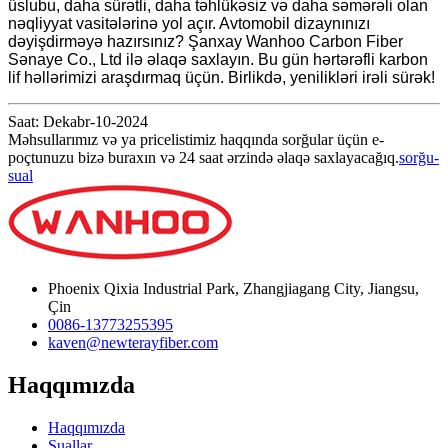
üslubu, daha sürətli, daha təhlükəsiz və daha səmərəli olan
nəqliyyat vasitələrinə yol açır. Avtomobil dizaynınızı
dəyişdirməyə hazırsınız? Şanxay Wanhoo Carbon Fiber
Sənaye Co., Ltd ilə əlaqə saxlayın. Bu gün hərtərəfli karbon
lif həllərimizi araşdırmaq üçün. Birlikdə, yenilikləri irəli sürək!
Saat: Dekabr-10-2024
Məhsullarımız və ya pricelistimiz haqqında sorğular üçün e-
poçtunuzu bizə buraxın və 24 saat ərzində əlaqə saxlayacağıq.
sorğu-
sual
Phoenix Qixia Industrial Park, Zhangjiagang City, Jiangsu,
Çin
0086-13773255395
kaven@newterayfiber.com
Haqqımızda
Haqqımızda
Suallar