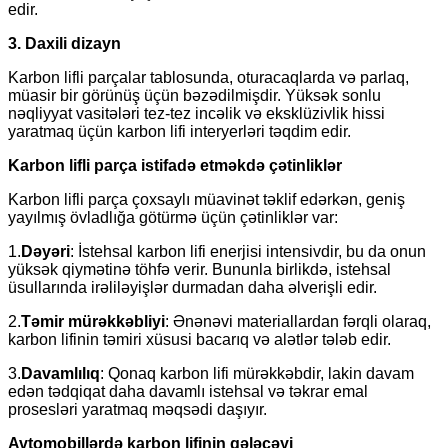
edir.
3. Daxili dizayn
Karbon lifli parçalar tablosunda, oturacaqlarda və parlaq,
müasir bir görünüş üçün bəzədilmişdir. Yüksək sonlu
nəqliyyat vasitələri tez-tez incəlik və eksklüzivlik hissi
yaratmaq üçün karbon lifi interyerləri təqdim edir.
Karbon lifli parça istifadə etməkdə çətinliklər
Karbon lifli parça çoxsaylı müavinət təklif edərkən, geniş
yayılmış övladlığa götürmə üçün çətinliklər var:
1.
Dəyəri
: İstehsal karbon lifi enerjisi intensivdir, bu da onun
yüksək qiymətinə töhfə verir. Bununla birlikdə, istehsal
üsullarında irəliləyişlər durmadan daha əlverişli edir.
2.
Təmir mürəkkəbliyi
: Ənənəvi materiallardan fərqli olaraq,
karbon lifinin təmiri xüsusi bacarıq və alətlər tələb edir.
3.
Davamlılıq
: Qonaq karbon lifi mürəkkəbdir, lakin davam
edən tədqiqat daha davamlı istehsal və təkrar emal
prosesləri yaratmaq məqsədi daşıyır.
Avtomobillərdə karbon lifinin gələcəyi