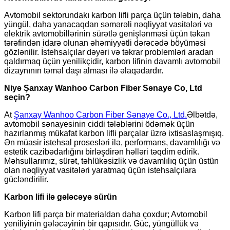
Avtomobil sektorundakı karbon lifli parça üçün tələbin, daha
yüngül, daha yanacaqdan səmərəli nəqliyyat vasitələri və
elektrik avtomobillərinin sürətlə genişlənməsi üçün təkan
tərəfindən idarə olunan əhəmiyyətli dərəcədə böyüməsi
gözlənilir. İstehsalçılar dəyəri və təkrar problemləri aradan
qaldırmaq üçün yenilikçidir, karbon lifinin davamlı avtomobil
dizaynının təməl daşı alması ilə əlaqədardır.
Niyə Şanxay Wanhoo Carbon Fiber Sənaye Co, Ltd
seçin?
At
Şanxay Wanhoo Carbon Fiber Sənaye Co., Ltd.
Əlbətdə,
avtomobil sənayesinin ciddi tələblərini ödəmək üçün
hazırlanmış mükafat karbon lifli parçalar üzrə ixtisaslaşmışıq.
Ən müasir istehsal prosesləri ilə, performans, davamlılığı və
estetik cazibədarlığını birləşdirən həlləri təqdim edirik.
Məhsullarımız, sürət, təhlükəsizlik və davamlılıq üçün üstün
olan nəqliyyat vasitələri yaratmaq üçün istehsalçılara
gücləndirilir.
Karbon lifi ilə gələcəyə sürün
Karbon lifi parça bir materialdan daha çoxdur; Avtomobil
yeniliyinin gələcəyinin bir qapısıdır. Güc, yüngüllük və