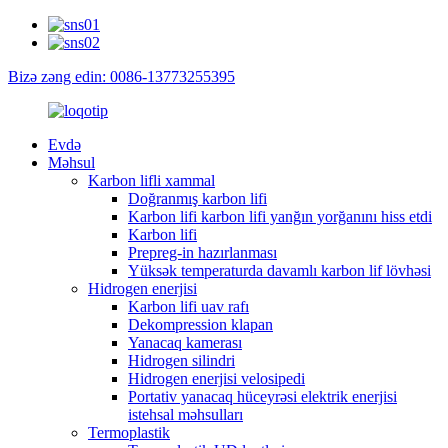
Bizə zəng edin: 0086-13773255395
Evdə
Məhsul
Karbon lifli xammal
Doğranmış karbon lifi
Karbon lifi karbon lifi yanğın yorğanını hiss etdi
Karbon lifi
Prepreg-in hazırlanması
Yüksək temperaturda davamlı karbon lif lövhəsi
Hidrogen enerjisi
Karbon lifi uav rafı
Dekompression klapan
Yanacaq kamerası
Hidrogen silindri
Hidrogen enerjisi velosipedi
Portativ yanacaq hüceyrəsi elektrik enerjisi
istehsal məhsulları
Termoplastik